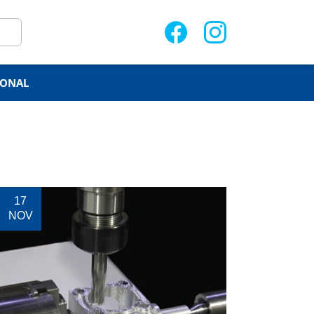
IONAL
17
NOV