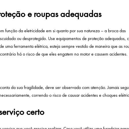
proteção e roupas adequadas
em função da eletricidade em si quanto por sua natureza – a broca das
escuidado ou desprotegido. Use equipamentos de proteção adequados, 
 de uma ferramenta elétrica, esteja sempre vestido de maneira que as ro
 contrário há o risco de que eles engatem no motor e causem acidentes.
 conta da sua fragilidade, deve ser observado com atenção. Jamais segu
necessariamente, correndo o risco de causar acidentes e choques elétric
serviço certo
erviço que você precisa realizar. Caso você utilize uma furadeira para