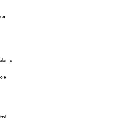
ser
mulem e
co e
tas!