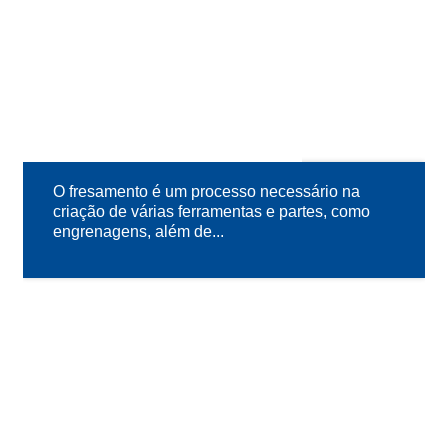
MUNDO DAS FERRAMENTAS
17
NOV
O fresamento é um processo necessário na
criação de várias ferramentas e partes, como
engrenagens, além de...