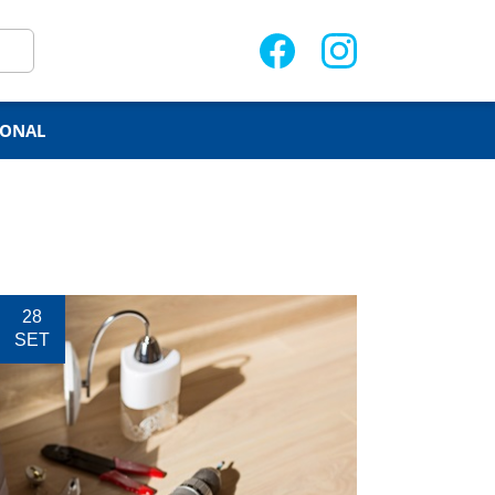
IONAL
28
SET