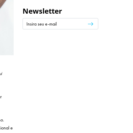
Newsletter
i
r
so.
ional e