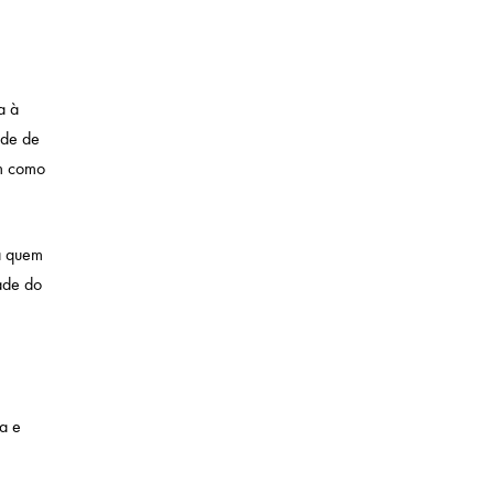
a à
ade de
em como
ra quem
ade do
a
e