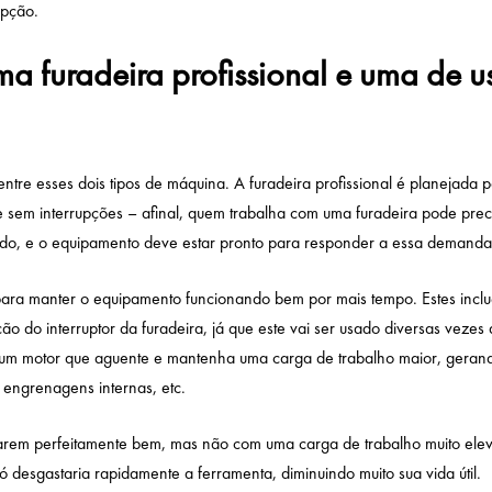
opção.
ma furadeira profissional e uma de u
entre esses dois tipos de máquina. A furadeira profissional é planejada p
 sem interrupções – afinal, quem trabalha com uma furadeira pode prec
odo, e o equipamento deve estar pronto para responder a essa demand
a para manter o equipamento funcionando bem por mais tempo. Estes incl
o do interruptor da furadeira, já que este vai ser usado diversas vezes
; um motor que aguente e mantenha uma carga de trabalho maior, geran
, engrenagens internas, etc.
narem perfeitamente bem, mas não com uma carga de trabalho muito ele
ó desgastaria rapidamente a ferramenta, diminuindo muito sua vida útil.