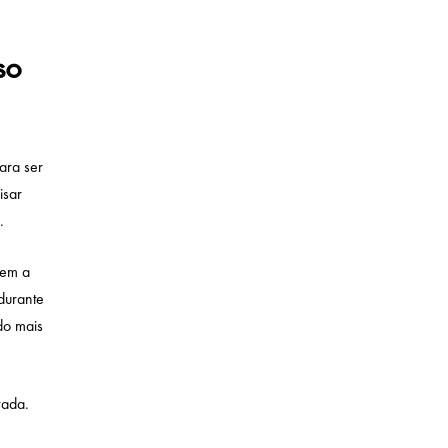
so
ara ser
isar
a.
uem a
 durante
do mais
vada.