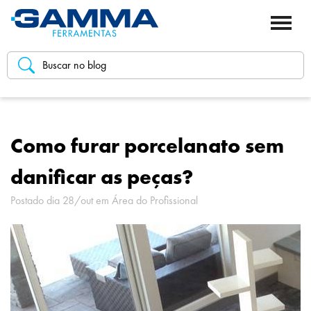
Como furar porcelanato sem
danificar as peças?
Postado dia 28/out em
Área do Profissional